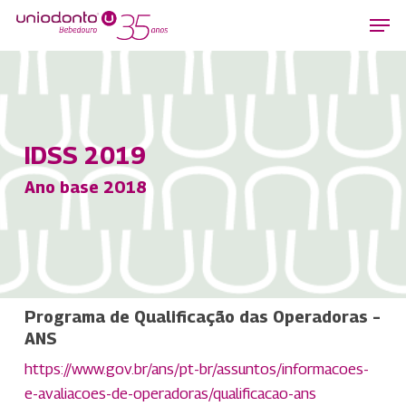
Skip
Men
to
main
content
IDSS 2019
Ano base 2018
Programa de Qualificação das Operadoras –
ANS
https://www.gov.br/ans/pt-br/assuntos/informacoes-
e-avaliacoes-de-operadoras/qualificacao-ans