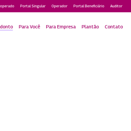
ooperado
Portal Singular
Operador
Portal Beneficiário
Auditor
odonto
Para Você
Para Empresa
Plantão
Contato